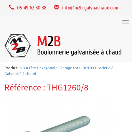
Panneau de gestion des cookies
05 49 62 30 38
info@m2b-galvaachaud.com
Tog
nav
Produit :
Vis à tête Hexagonale Filetage total DIN 933 - Acier 8.8
Galvanisé à chaud
Référence : THG1260/8