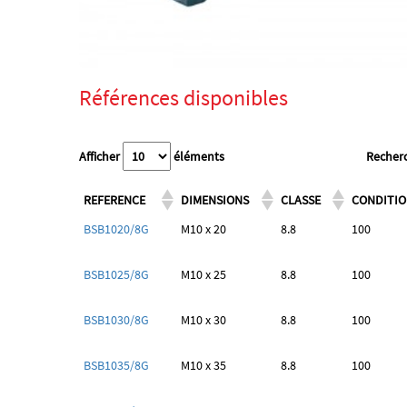
Références disponibles
Afficher
éléments
Recherc
REFERENCE
DIMENSIONS
CLASSE
CONDITI
BSB1020/8G
M10 x 20
8.8
100
BSB1025/8G
M10 x 25
8.8
100
BSB1030/8G
M10 x 30
8.8
100
BSB1035/8G
M10 x 35
8.8
100