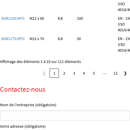
(ISO
4014/4
BSB1260/8PG
M12 x 60
8.8
100
EN - 1
(ISO
4014/4
BSB1270/8PG
M12 x 70
8.8
50
EN - 1
(ISO
4014/4
Affichage des éléments 1 à 10 sur 111 éléments
…
❮
1
2
3
4
5
12
❯
Contactez-nous
Nom de l'entreprise (obligatoire)
Votre adresse (obligatoire)