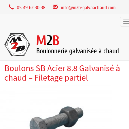
Panneau de gestion des cookies
05 49 62 30 38
info@m2b-galvaachaud.com
T
n
Boulons SB Acier 8.8 Galvanisé à
chaud – Filetage partiel