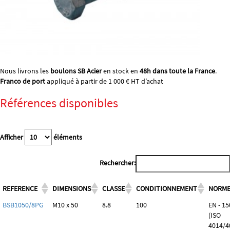
Nous livrons les
boulons SB Acier
en stock en
48h dans toute la France
.
Franco de port
appliqué à partir de 1 000 € HT d’achat
Références disponibles
Afficher
éléments
Rechercher:
REFERENCE
DIMENSIONS
CLASSE
CONDITIONNEMENT
NORM
BSB1050/8PG
M10 x 50
8.8
100
EN - 1
(ISO
4014/4