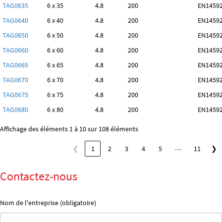
TAG0635
6 x 35
4.8
200
EN14592
TAG0640
6 x 40
4.8
200
EN14592
TAG0650
6 x 50
4.8
200
EN14592
TAG0660
6 x 60
4.8
200
EN14592
TAG0665
6 x 65
4.8
200
EN14592
TAG0670
6 x 70
4.8
200
EN14592
TAG0675
6 x 75
4.8
200
EN14592
TAG0680
6 x 80
4.8
200
EN14592
Affichage des éléments 1 à 10 sur 108 éléments
…
❮
1
2
3
4
5
11
❯
Contactez-nous
Nom de l'entreprise (obligatoire)