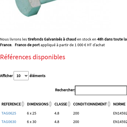
Nous livrons les
tirefonds Galvanisés à chaud
en stock en
48h dans toute la
France
.
Franco de port
appliqué à partir de 1 000 € HT d’achat
Références disponibles
Afficher
éléments
Rechercher:
REFERENCE
DIMENSIONS
CLASSE
CONDITIONNEMENT
NORME
TAG0625
6 x 25
4.8
200
EN14592
TAG0630
6 x 30
4.8
200
EN14592