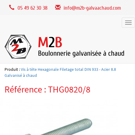
Panneau de gestion des cookies
05 49 62 30 38
info@m2b-galvaachaud.com
Tog
nav
Produit :
Vis à tête Hexagonale Filetage total DIN 933 - Acier 8.8
Galvanisé à chaud
Référence : THG0820/8