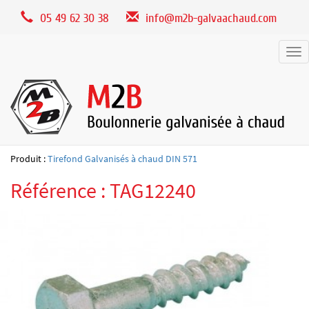
Panneau de gestion des cookies
05 49 62 30 38
info@m2b-galvaachaud.com
Tog
nav
Produit :
Tirefond Galvanisés à chaud DIN 571
Référence : TAG12240