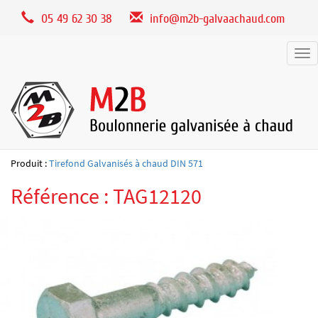
Panneau de gestion des cookies
05 49 62 30 38
info@m2b-galvaachaud.com
Tog
nav
Produit :
Tirefond Galvanisés à chaud DIN 571
Référence : TAG12120