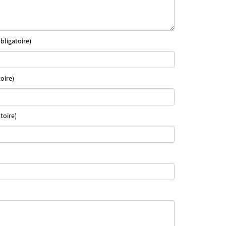
bligatoire)
oire)
toire)