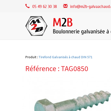
Panneau de gestion des cookies
05 49 62 30 38
info@m2b-galvaachaud
Produit :
Tirefond Galvanisés à chaud DIN 571
Référence : TAG0850