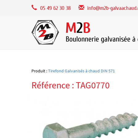
Panneau de gestion des cookies
05 49 62 30 38
info@m2b-galvaachaud
Produit :
Tirefond Galvanisés à chaud DIN 571
Référence : TAG0770