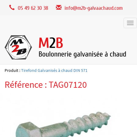
Panneau de gestion des cookies
05 49 62 30 38
info@m2b-galvaachaud.com
Tog
nav
Produit :
Tirefond Galvanisés à chaud DIN 571
Référence : TAG07120