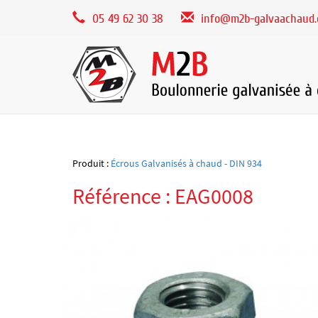
Panneau de gestion des cookies
05 49 62 30 38
info@m2b-galvaachaud
Produit :
Écrous Galvanisés à chaud - DIN 934
Référence : EAG0008