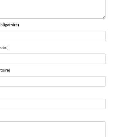
bligatoire)
oire)
toire)