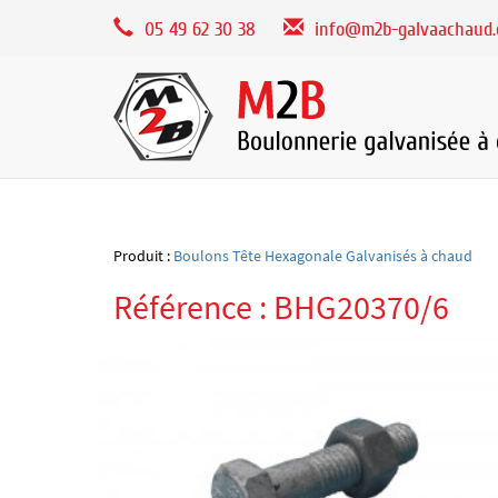
Panneau de gestion des cookies
05 49 62 30 38
info@m2b-galvaachaud
Produit :
Boulons Tête Hexagonale Galvanisés à chaud
Référence : BHG20370/6