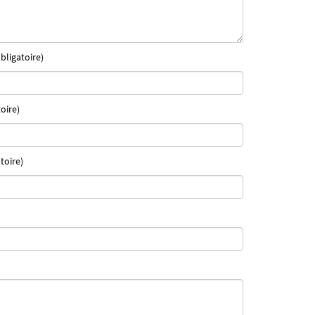
bligatoire)
oire)
toire)