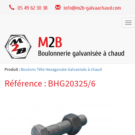
Panneau de gestion des cookies
05 49 62 30 38
info@m2b-galvaachaud.com
Tog
nav
Produit :
Boulons Tête Hexagonale Galvanisés à chaud
Référence : BHG20325/6