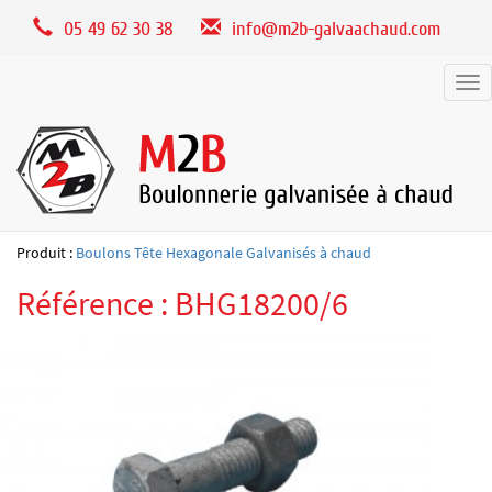
Panneau de gestion des cookies
05 49 62 30 38
info@m2b-galvaachaud.com
Tog
nav
Produit :
Boulons Tête Hexagonale Galvanisés à chaud
Référence : BHG18200/6