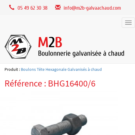
Panneau de gestion des cookies
05 49 62 30 38
info@m2b-galvaachaud.com
Tog
nav
Produit :
Boulons Tête Hexagonale Galvanisés à chaud
Référence : BHG16400/6