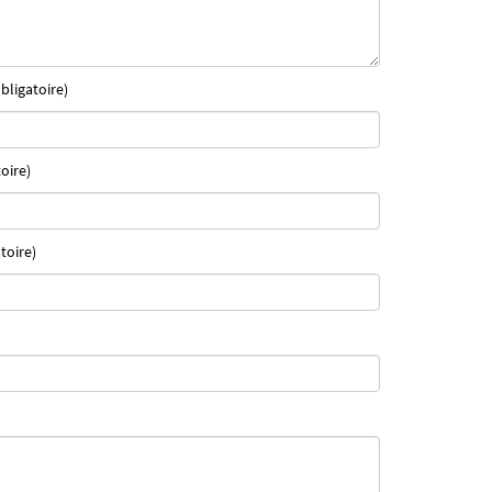
bligatoire)
oire)
toire)