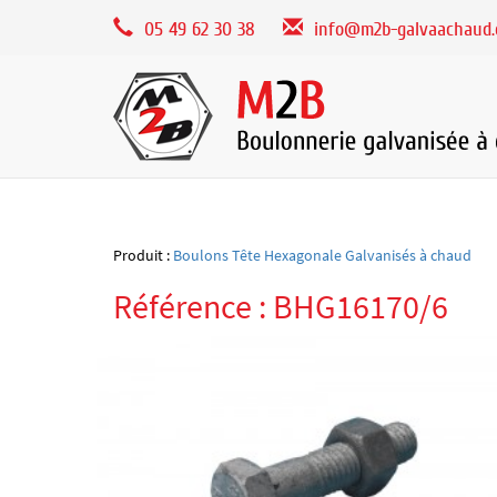
Panneau de gestion des cookies
05 49 62 30 38
info@m2b-galvaachaud
Produit :
Boulons Tête Hexagonale Galvanisés à chaud
Référence : BHG16170/6