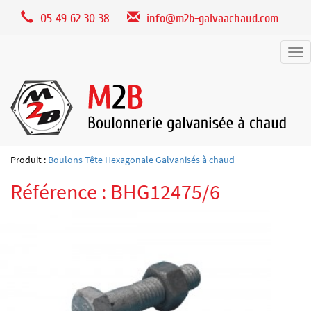
Panneau de gestion des cookies
05 49 62 30 38
info@m2b-galvaachaud.com
Tog
nav
Produit :
Boulons Tête Hexagonale Galvanisés à chaud
Référence : BHG12475/6