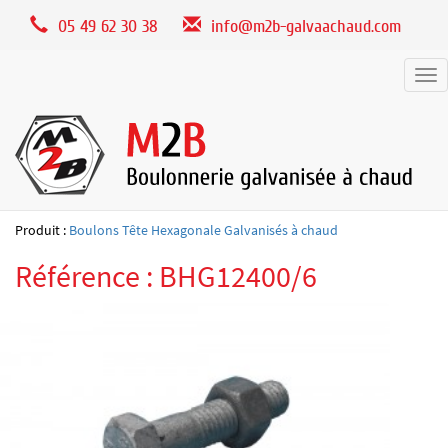
Panneau de gestion des cookies
05 49 62 30 38
info@m2b-galvaachaud.com
Tog
nav
Produit :
Boulons Tête Hexagonale Galvanisés à chaud
Référence : BHG12400/6