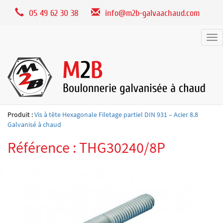
Panneau de gestion des cookies
05 49 62 30 38
info@m2b-galvaachaud.com
Tog
nav
Produit :
Vis à tête Hexagonale Filetage partiel DIN 931 – Acier 8.8
Galvanisé à chaud
Référence : THG30240/8P