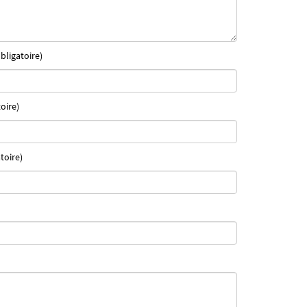
bligatoire)
oire)
toire)