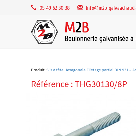
Panneau de gestion des cookies
05 49 62 30 38
info@m2b-galvaachaud
Produit :
Vis à tête Hexagonale Filetage partiel DIN 931 – A
Référence : THG30130/8P