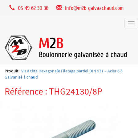
Panneau de gestion des cookies
05 49 62 30 38
info@m2b-galvaachaud.com
Tog
nav
Produit :
Vis à tête Hexagonale Filetage partiel DIN 931 – Acier 8.8
Galvanisé à chaud
Référence : THG24130/8P