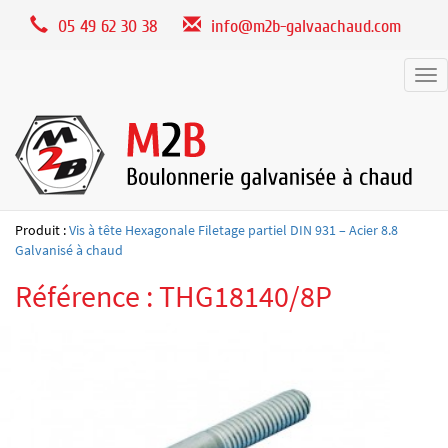
Panneau de gestion des cookies
05 49 62 30 38
info@m2b-galvaachaud.com
Tog
nav
Produit :
Vis à tête Hexagonale Filetage partiel DIN 931 – Acier 8.8
Galvanisé à chaud
Référence : THG18140/8P