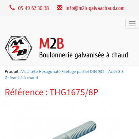
Panneau de gestion des cookies
05 49 62 30 38
info@m2b-galvaachaud.com
Tog
nav
Produit :
Vis à tête Hexagonale Filetage partiel DIN 931 – Acier 8.8
Galvanisé à chaud
Référence : THG1675/8P