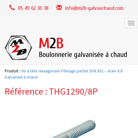
Panneau de gestion des cookies
05 49 62 30 38
info@m2b-galvaachaud.com
Tog
nav
Produit :
Vis à tête Hexagonale Filetage partiel DIN 931 – Acier 8.8
Galvanisé à chaud
Référence : THG1290/8P