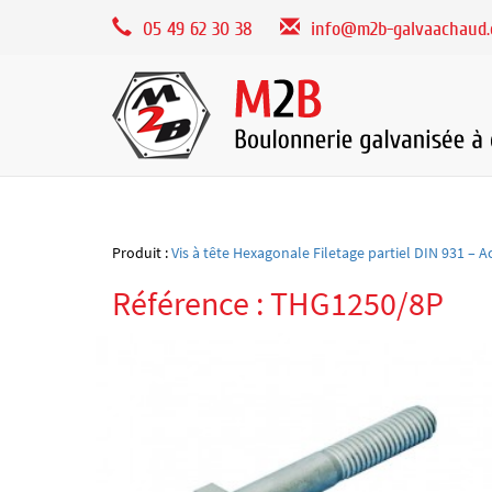
Panneau de gestion des cookies
05 49 62 30 38
info@m2b-galvaachaud
Produit :
Vis à tête Hexagonale Filetage partiel DIN 931 – A
Référence : THG1250/8P