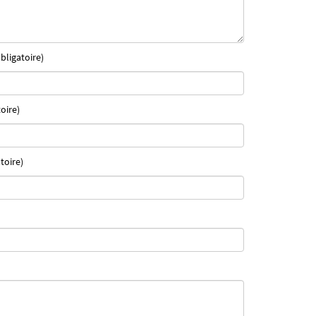
bligatoire)
oire)
toire)