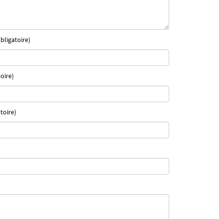
bligatoire)
oire)
toire)