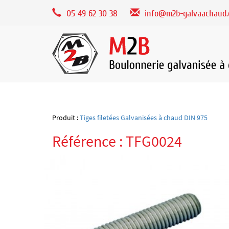
Panneau de gestion des cookies
05 49 62 30 38
info@m2b-galvaachaud
Produit :
Tiges filetées Galvanisées à chaud DIN 975
Référence : TFG0024