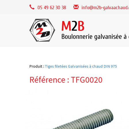
Panneau de gestion des cookies
05 49 62 30 38
info@m2b-galvaachaud
Produit :
Tiges filetées Galvanisées à chaud DIN 975
Référence : TFG0020