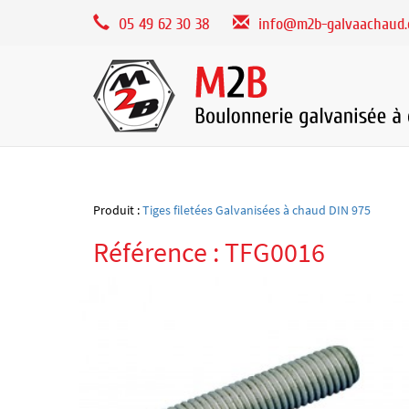
Panneau de gestion des cookies
05 49 62 30 38
info@m2b-galvaachaud
Produit :
Tiges filetées Galvanisées à chaud DIN 975
Référence : TFG0016