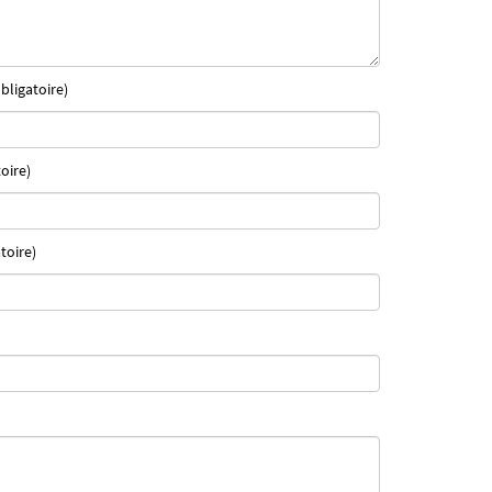
bligatoire)
oire)
toire)