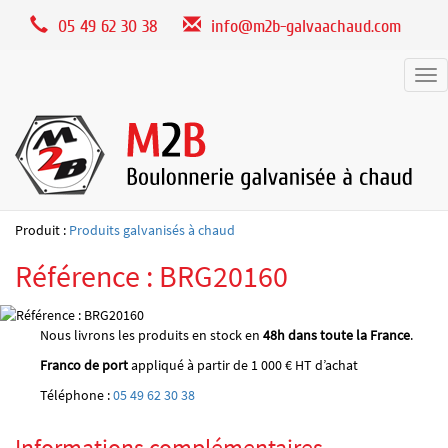
Panneau de gestion des cookies
05 49 62 30 38
info@m2b-galvaachaud.com
Tog
nav
Produit :
Produits galvanisés à chaud
Référence : BRG20160
Nous livrons les produits en stock en
48h dans toute la France
.
Franco de port
appliqué à partir de 1 000 € HT d’achat
Téléphone :
05 49 62 30 38
Informations complémentaires