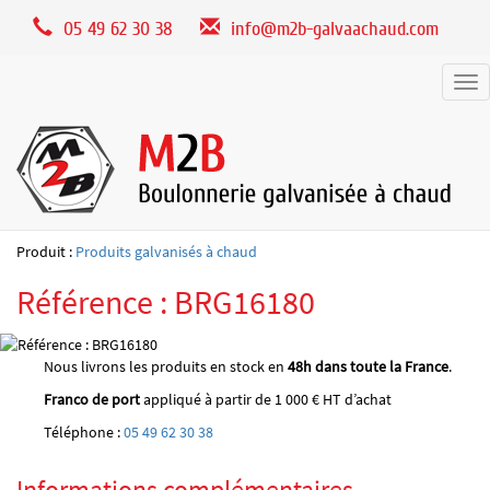
Panneau de gestion des cookies
05 49 62 30 38
info@m2b-galvaachaud.com
Tog
nav
Produit :
Produits galvanisés à chaud
Référence : BRG16180
Nous livrons les produits en stock en
48h dans toute la France
.
Franco de port
appliqué à partir de 1 000 € HT d’achat
Téléphone :
05 49 62 30 38
Informations complémentaires