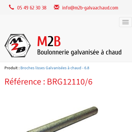
Panneau de gestion des cookies
05 49 62 30 38
info@m2b-galvaachaud.com
Tog
nav
Produit :
Broches lisses Galvanisées à chaud - 6.8
Référence : BRG12110/6