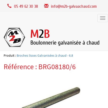
Panneau de gestion des cookies
05 49 62 30 38
info@m2b-galvaachaud.com
Tog
nav
Produit :
Broches lisses Galvanisées à chaud - 6.8
Référence : BRG08180/6