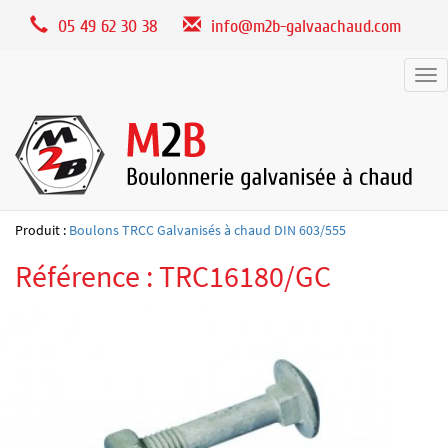
Panneau de gestion des cookies
05 49 62 30 38
info@m2b-galvaachaud.com
Tog
nav
Produit :
Boulons TRCC Galvanisés à chaud DIN 603/555
Référence : TRC16180/GC