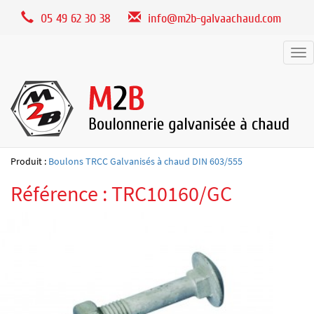
Panneau de gestion des cookies
05 49 62 30 38
info@m2b-galvaachaud.com
Tog
nav
Produit :
Boulons TRCC Galvanisés à chaud DIN 603/555
Référence : TRC10160/GC