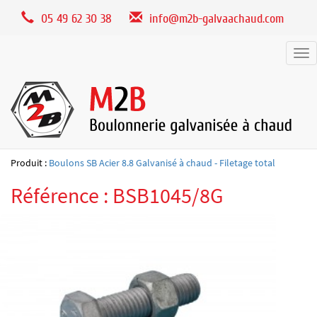
Panneau de gestion des cookies
05 49 62 30 38
info@m2b-galvaachaud.com
Tog
nav
Produit :
Boulons SB Acier 8.8 Galvanisé à chaud - Filetage total
Référence : BSB1045/8G