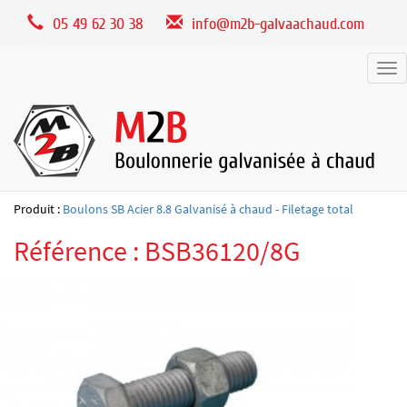
Panneau de gestion des cookies
05 49 62 30 38
info@m2b-galvaachaud.com
Tog
nav
Produit :
Boulons SB Acier 8.8 Galvanisé à chaud - Filetage total
Référence : BSB36120/8G