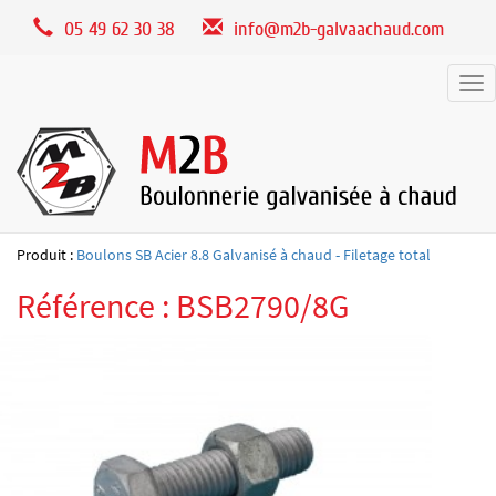
Panneau de gestion des cookies
05 49 62 30 38
info@m2b-galvaachaud.com
Tog
nav
Produit :
Boulons SB Acier 8.8 Galvanisé à chaud - Filetage total
Référence : BSB2790/8G