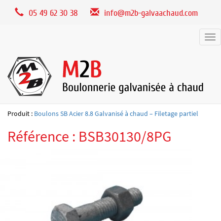
Panneau de gestion des cookies
05 49 62 30 38
info@m2b-galvaachaud.com
Tog
nav
Produit :
Boulons SB Acier 8.8 Galvanisé à chaud – Filetage partiel
Référence : BSB30130/8PG