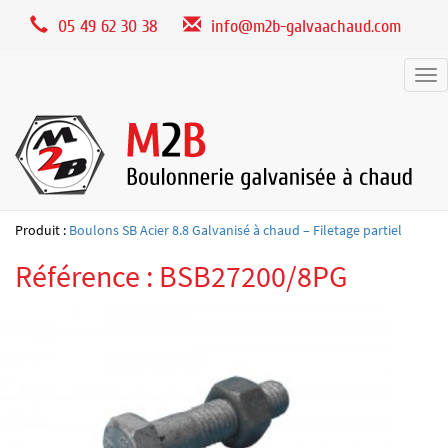
Panneau de gestion des cookies
05 49 62 30 38
info@m2b-galvaachaud.com
Tog
nav
Produit :
Boulons SB Acier 8.8 Galvanisé à chaud – Filetage partiel
Référence : BSB27200/8PG