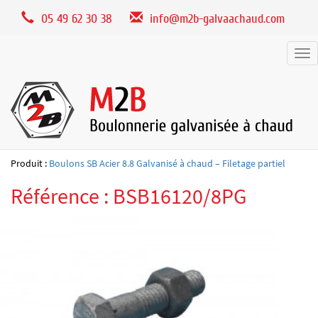
Panneau de gestion des cookies
05 49 62 30 38
info@m2b-galvaachaud.com
Tog
nav
Produit :
Boulons SB Acier 8.8 Galvanisé à chaud – Filetage partiel
Référence : BSB16120/8PG