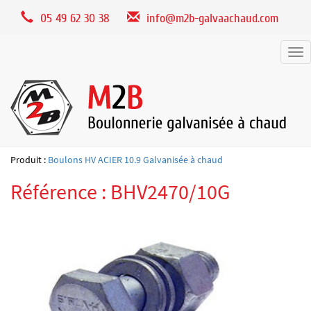
Panneau de gestion des cookies
05 49 62 30 38
info@m2b-galvaachaud.com
Tog
nav
Produit :
Boulons HV ACIER 10.9 Galvanisée à chaud
Référence : BHV2470/10G