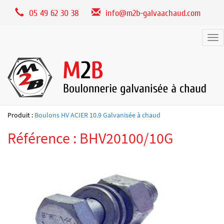
Panneau de gestion des cookies
05 49 62 30 38
info@m2b-galvaachaud.com
Tog
nav
Produit :
Boulons HV ACIER 10.9 Galvanisée à chaud
Référence : BHV20100/10G