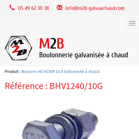
Panneau de gestion des cookies
05 49 62 30 38
info@m2b-galvaachaud.com
Tog
nav
Produit :
Boulons HV ACIER 10.9 Galvanisée à chaud
Référence : BHV1240/10G