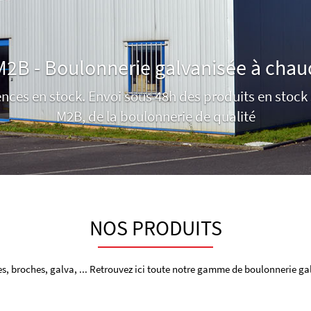
M2B - Boulonnerie galvanisée à chau
ences en stock. Envoi sous 48h des produits en stock 
M2B, de la boulonnerie de qualité
NOS PRODUITS
s, broches, galva, ... Retrouvez ici toute notre gamme de boulonnerie g