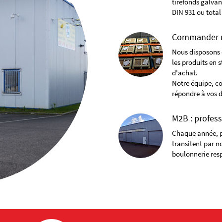
tirefonds galvan
DIN 931 ou total
Commander n
Nous disposons d
les produits en s
d'achat.
Notre équipe, co
répondre à vos 
M2B : profess
Chaque année, p
transitent par n
boulonnerie resp