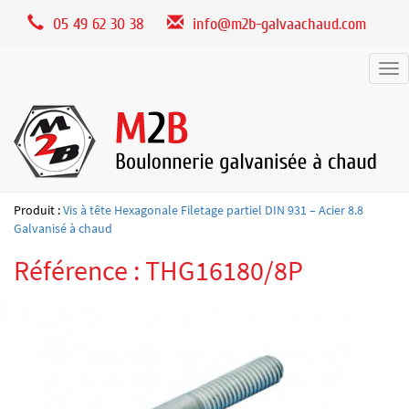
Panneau de gestion des cookies
05 49 62 30 38
info@m2b-galvaachaud.com
Tog
nav
Produit :
Vis à tête Hexagonale Filetage partiel DIN 931 – Acier 8.8
Galvanisé à chaud
Référence : THG16180/8P